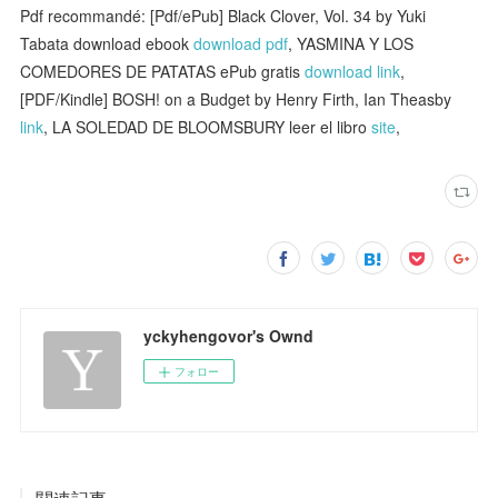
Pdf recommandé: [Pdf/ePub] Black Clover, Vol. 34 by Yuki
Tabata download ebook
download pdf
, YASMINA Y LOS
COMEDORES DE PATATAS ePub gratis
download link
,
[PDF/Kindle] BOSH! on a Budget by Henry Firth, Ian Theasby
link
, LA SOLEDAD DE BLOOMSBURY leer el libro
site
,
yckyhengovor's Ownd
フォロー