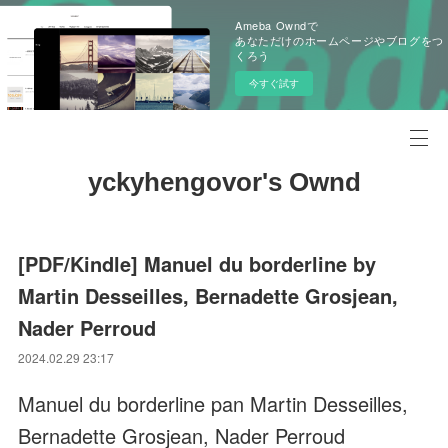
Ameba Owndで
あなただけのホームページやブログをつ
くろう
今すぐ試す
yckyhengovor's Ownd
[PDF/Kindle] Manuel du borderline by
Martin Desseilles, Bernadette Grosjean,
Nader Perroud
2024.02.29 23:17
Manuel du borderline pan Martin Desseilles,
Bernadette Grosjean, Nader Perroud